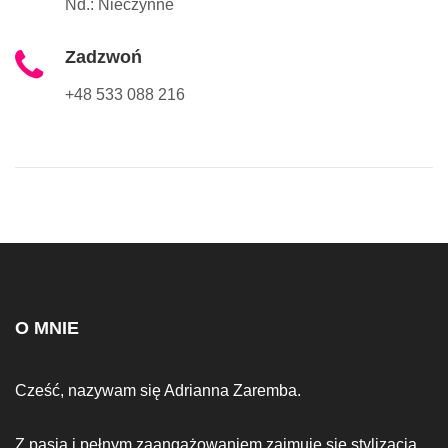
Nd.: Nieczynne
Zadzwoń
+48 533 088 216
O MNIE
Cześć, nazywam się Adrianna Zaremba.
Z pasją i pełnym zaangażowaniem zajmuję się stylizacją