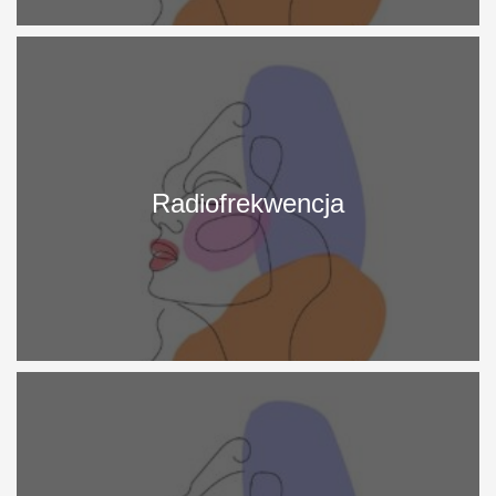
More
Info
Radiofrekwencja
More
Info