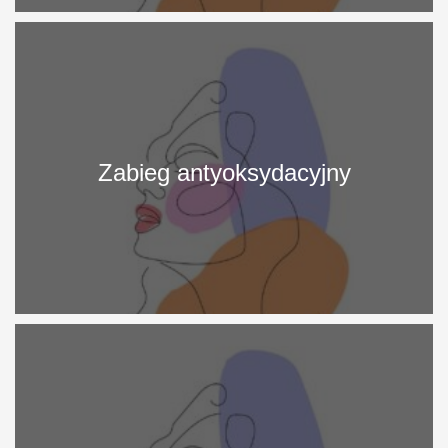
More
Info
Zabieg antyoksydacyjny
More
Info