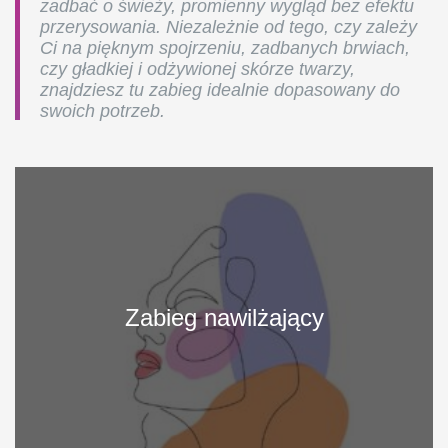
zadbać o świeży, promienny wygląd bez efektu
przerysowania. Niezależnie od tego, czy zależy
Ci na pięknym spojrzeniu, zadbanych brwiach,
czy gładkiej i odżywionej skórze twarzy,
znajdziesz tu zabieg idealnie dopasowany do
swoich potrzeb.
More
Info
Zabieg nawilżający