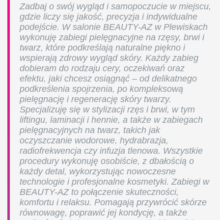
Zadbaj o swój wygląd i samopoczucie w miejscu,
gdzie liczy się jakość, precyzja i indywidualne
podejście. W salonie BEAUTY-AZ w Plewiskach
wykonuję zabiegi pielęgnacyjne na rzęsy, brwi i
twarz, które podkreślają naturalne piękno i
wspierają zdrowy wygląd skóry. Każdy zabieg
dobieram do rodzaju cery, oczekiwań oraz
efektu, jaki chcesz osiągnąć – od delikatnego
podkreślenia spojrzenia, po kompleksową
pielęgnację i regenerację skóry twarzy.
Specjalizuję się w stylizacji rzęs i brwi, w tym
liftingu, laminacji i hennie, a także w zabiegach
pielęgnacyjnych na twarz, takich jak
oczyszczanie wodorowe, hydrabrazja,
radiofrekwencja czy infuzja tlenowa. Wszystkie
procedury wykonuję osobiście, z dbałością o
każdy detal, wykorzystując nowoczesne
technologie i profesjonalne kosmetyki. Zabiegi w
BEAUTY-AZ to połączenie skuteczności,
komfortu i relaksu. Pomagają przywrócić skórze
równowagę, poprawić jej kondycję, a także